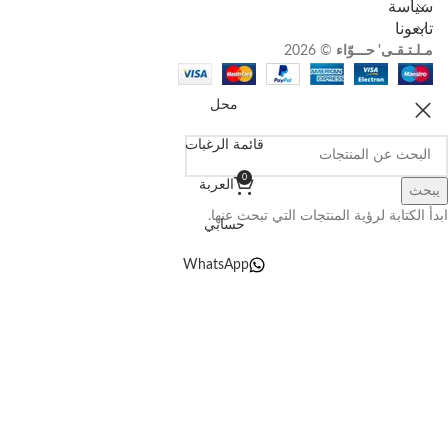
سياسة
تابعونا
مـلـتـقـى' حـــوّاء
©
2026
محل
قائمة الرغبات
0
العربة
يبحث
ابدأ الكتابة لرؤية المنتجات التي تبحث عنها.
حسابي
WhatsApp