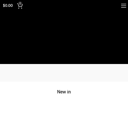
0
$
0.00
New in