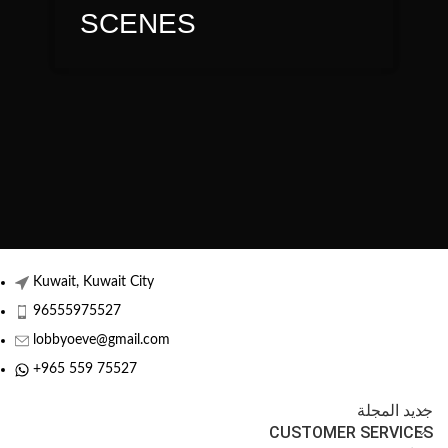
SCENES
Kuwait, Kuwait City
96555975527
lobbyoeve@gmail.com
+965 559 75527
جديد المجلة
CUSTOMER SERVICES